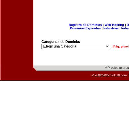
Registro de Dominios
|
Web Hosting
|
D
Dominios Expirados
|
Industrias
|
Indu
Categorías de Dominio:
[Pág. princi
** Precios expre
© 2002/2022 Solo10.com