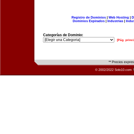
Registro de Dominios
|
Web Hosting
|
D
Dominios Expirados
|
Industrias
|
Indu
Categorías de Dominio:
[Pág. princi
** Precios expre
© 2002/2022 Solo10.com