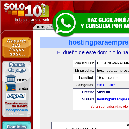
hostingparaempr
El dueño de este dominio lo ha
Mayusculas:
HOSTINGPARAEM
Minusculas:
hostingparaempres
Longitud:
19 caracteres
Categorias:
Sin Clasificar
Precio:
$899.00
Visitar!
hostingparaempre
Serán consideradas ofer
R