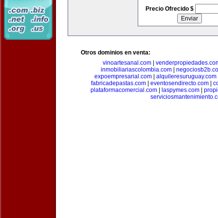
Precio Ofrecido $
Otros dominios en venta:
vinoartesanal.com
|
venderpropiedades.co
inmobiliariascolombia.com
|
negociosb2b.c
expoempresarial.com
|
alquileresuruguay.com
fabricadepastas.com
|
eventosendirecto.com
|
c
plataformacomercial.com
|
laspymes.com
|
prop
serviciosmantenimiento.