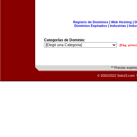
Registro de Dominios
|
Web Hosting
|
D
Dominios Expirados
|
Industrias
|
Indu
Categorías de Dominio:
[Pág. princi
** Precios expre
© 2002/2022 Solo10.com