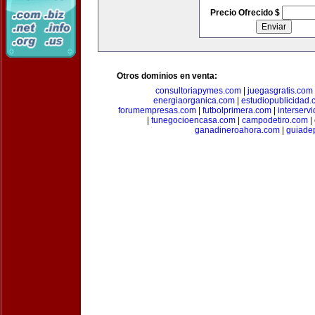
Precio Ofrecido $
Otros dominios en venta:
consultoriapymes.com
|
juegasgratis.com
energiaorganica.com
|
estudiopublicidad.
forumempresas.com
|
futbolprimera.com
|
interserv
|
tunegocioencasa.com
|
campodetiro.com
|
ganadineroahora.com
|
guiade