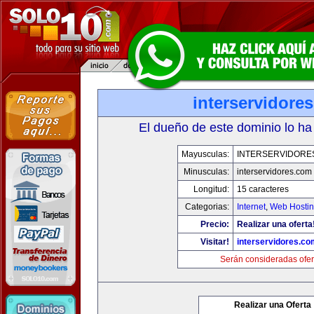
interservidore
El dueño de este dominio lo ha
Mayusculas:
INTERSERVIDORE
Minusculas:
interservidores.com
Longitud:
15 caracteres
Categorias:
Internet
,
Web Hostin
Precio:
Realizar una oferta
Visitar!
interservidores.co
Serán consideradas ofer
Realizar una Oferta