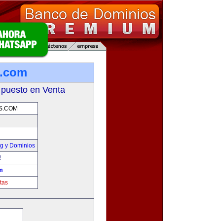
s.com
 puesto en Venta
S.COM
g y Dominios
!
m
tas