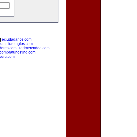
|
eciudadanos.com
|
com
|
foroingles.com
|
idores.com
|
redmercadeo.com
compratuhosting.com
|
peru.com
|