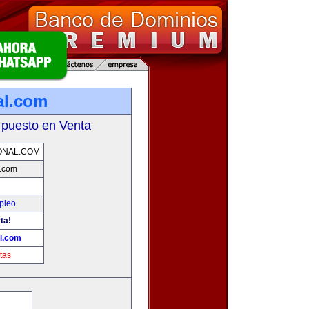
al.com
 puesto en Venta
ONAL.COM
l.com
pleo
ta!
l.com
tas