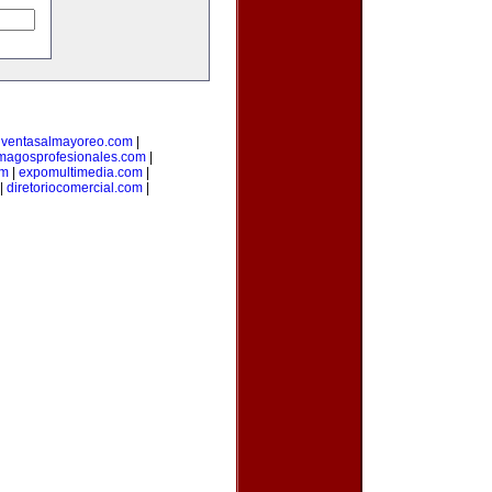
|
ventasalmayoreo.com
|
magosprofesionales.com
|
om
|
expomultimedia.com
|
|
diretoriocomercial.com
|