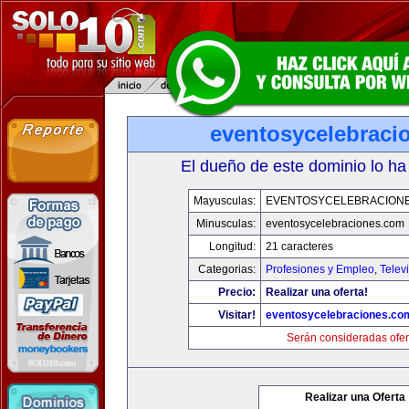
eventosycelebraci
El dueño de este dominio lo ha
Mayusculas:
EVENTOSYCELEBRACION
Minusculas:
eventosycelebraciones.com
Longitud:
21 caracteres
Categorias:
Profesiones y Empleo
,
Telev
Precio:
Realizar una oferta!
Visitar!
eventosycelebraciones.co
Serán consideradas ofer
Realizar una Oferta