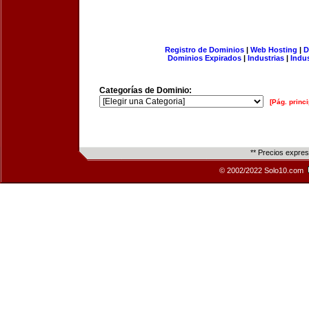
Registro de Dominios
|
Web Hosting
|
D
Dominios Expirados
|
Industrias
|
Indu
Categorías de Dominio:
[Pág. princi
** Precios expre
© 2002/2022 Solo10.com