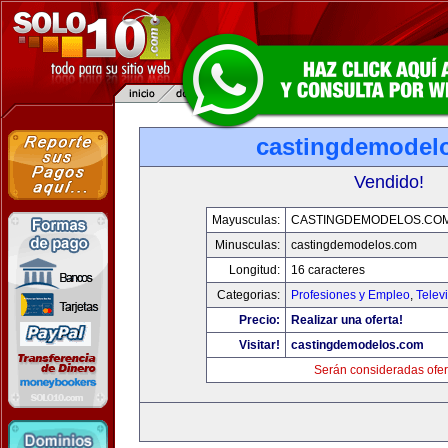
castingdemodel
Vendido!
Mayusculas:
CASTINGDEMODELOS.CO
Minusculas:
castingdemodelos.com
Longitud:
16 caracteres
Categorias:
Profesiones y Empleo
,
Telev
Precio:
Realizar una oferta!
Visitar!
castingdemodelos.com
Serán consideradas ofer