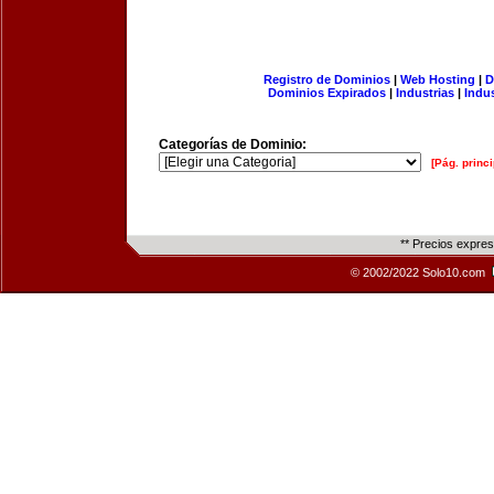
Registro de Dominios
|
Web Hosting
|
D
Dominios Expirados
|
Industrias
|
Indu
Categorías de Dominio:
[Pág. princi
** Precios expre
© 2002/2022 Solo10.com