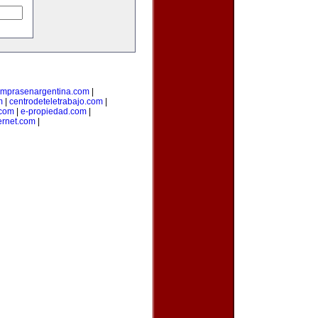
mprasenargentina.com
|
m
|
centrodeteletrabajo.com
|
.com
|
e-propiedad.com
|
ernet.com
|