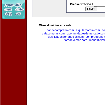
Precio Ofrecido $
Otros dominios en venta:
dondecomprarlo.com
|
alquilerpordia.com
|
co
datacompras.com
|
oportunidadesdemercado.co
clasificadosdenegocios.com
|
compradearte
forodeventas.com
|
monetizeint