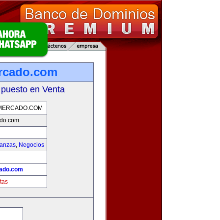
rcado.com
 puesto en Venta
MERCADO.COM
do.com
nanzas
,
Negocios
ado.com
tas