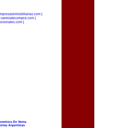
mpresasinmobiliarias.com
|
|
vamosdecompra.com
|
ocionales.com
|
ominios En Venta
strias Argentinas