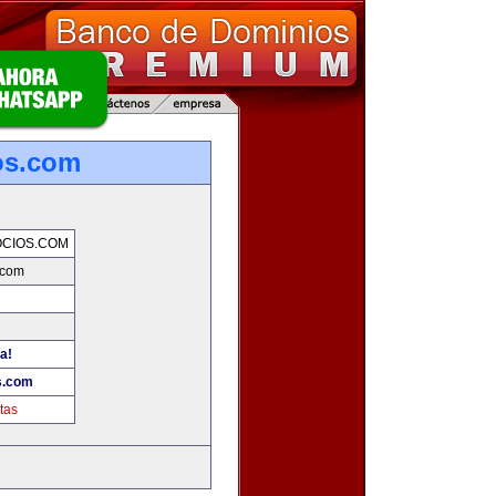
os.com
CIOS.COM
.com
a!
s.com
tas