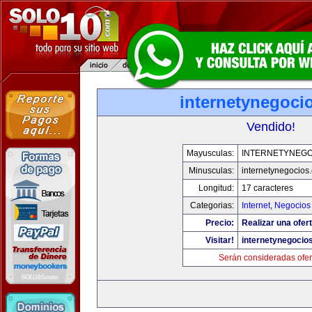
internetynegoci
Vendido!
Mayusculas:
INTERNETYNEGO
Minusculas:
internetynegocios
Longitud:
17 caracteres
Categorias:
Internet
,
Negocios
Precio:
Realizar una ofert
Visitar!
internetynegocio
Serán consideradas ofer