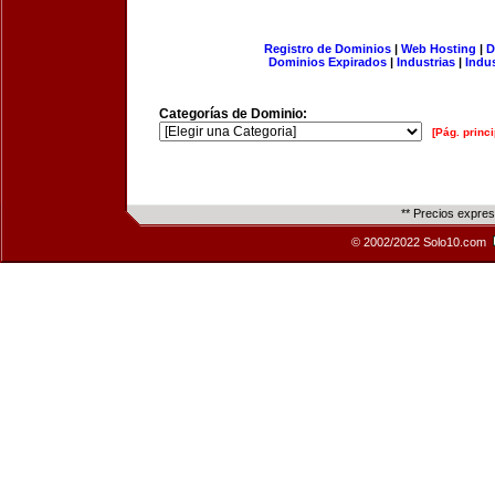
Registro de Dominios
|
Web Hosting
|
D
Dominios Expirados
|
Industrias
|
Indu
Categorías de Dominio:
[Pág. princi
** Precios expre
© 2002/2022 Solo10.com