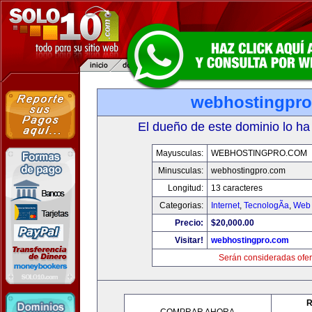
webhostingpr
El dueño de este dominio lo ha
Mayusculas:
WEBHOSTINGPRO.COM
Minusculas:
webhostingpro.com
Longitud:
13 caracteres
Categorias:
Internet
,
TecnologÃ­a
,
Web 
Precio:
$20,000.00
Visitar!
webhostingpro.com
Serán consideradas ofer
R