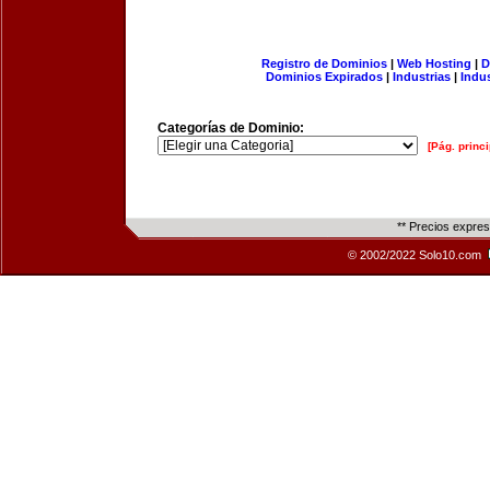
Registro de Dominios
|
Web Hosting
|
D
Dominios Expirados
|
Industrias
|
Indu
Categorías de Dominio:
[Pág. princi
** Precios expre
© 2002/2022 Solo10.com