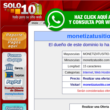
monetizatusiti
El dueño de este dominio lo ha
Mayusculas:
MONETIZATUSITIO
Minusculas:
monetizatusitio.com
Longitud:
15 caracteres
Categorias:
Internet
,
Web Hostin
Precio:
Realizar una oferta
Visitar!
monetizatusitio.co
Serán consideradas ofer
Realizar una Oferta