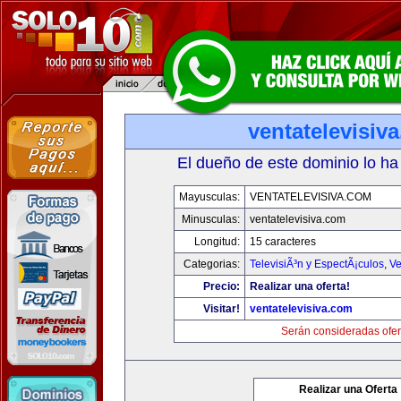
ventatelevisiv
El dueño de este dominio lo ha
Mayusculas:
VENTATELEVISIVA.COM
Minusculas:
ventatelevisiva.com
Longitud:
15 caracteres
Categorias:
TelevisiÃ³n y EspectÃ¡culos
,
Ve
Precio:
Realizar una oferta!
Visitar!
ventatelevisiva.com
Serán consideradas ofer
Realizar una Oferta