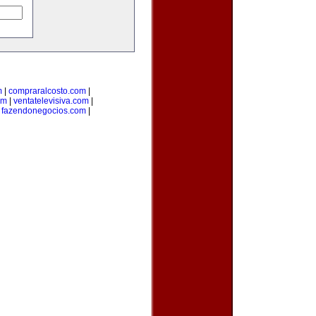
m
|
compraralcosto.com
|
om
|
ventatelevisiva.com
|
|
fazendonegocios.com
|