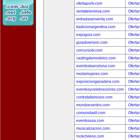
ofertaportv.com
Ofertar
ventatelevisiva.com
Ofertar
entradasenventa.com
Ofertar
tradicionargentina.com
Ofertar
expoguia.com
Ofertar
guiadiversion.com
Ofertar
concursotv.com
Ofertar
castingdemodelos.com
Ofertar
eventosbarcelona.com
Ofertar
modamujeres.com
Ofertar
exposicionganadera.com
Ofertar
eventosycelebraciones.com
Ofertar
contratafamosos.com
Ofertar
mundoeventos.com
Ofertar
comunidadit.com
Ofertar
eventosusa.com
Ofertar
musicalizacion.com
Ofertar
rockchileno.com
Ofertar